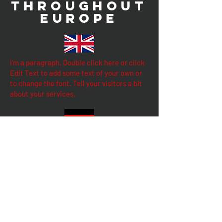
THROUGHOUT
EUROPE
I’m a paragraph. Double click here or click
Edit Text to add some text of your own or
to change the font. Tell your visitors a bit
about your services.
Wir versenden jede Bestellung europaweit
per Kurier. Sie müssen uns lediglich
kontaktieren, um ein individuelles Angebot
für Sie zu erhalten. Sie erhalten die
Tracking-Informationen unseres Kuriers,
damit Sie Ihre Sendung verfolgen können.