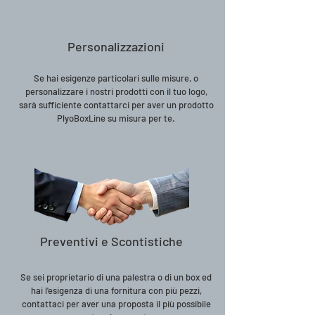
Personalizzazioni
Se hai esigenze particolari sulle misure, o
personalizzare i nostri prodotti con il tuo logo,
sarà sufficiente contattarci per aver un prodotto
PlyoBoxLine su misura per te.
Preventivi e Scontistiche
Se sei proprietario di una palestra o di un box ed
hai l'esigenza di una fornitura con più pezzi,
contattaci per aver una proposta il più possibile