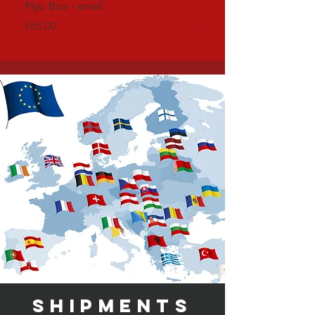
Plyo Box - small
Plyo Box - medium
Price
Price
€65.00
€105.00
SHIPMENTS