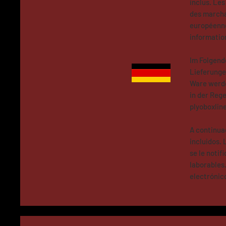
inclus. Les
des marchan
européenne
informatio
Im Folgend
Lieferunge
Ware werde
in der Rege
plyoboxli
A continua
incluidos. 
se le notif
laborables
electrónic