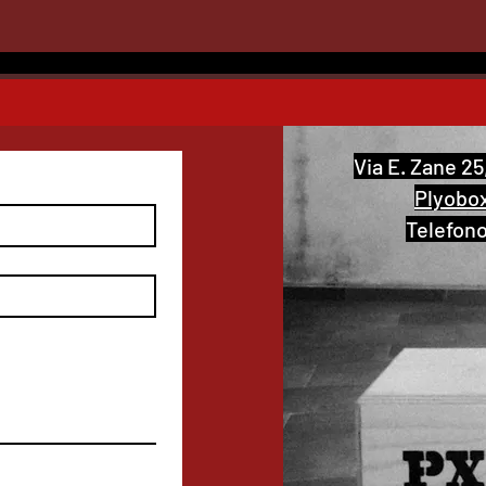
Via E. Zane 25
Plyobo
Telefon