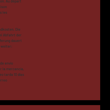
ion. Au départ
aison
s les
ndkosten. Die
ei Abfahrt der
eferung dauert
 weiter:
de envío
ir la mercancía,
eo tarda 10 días
orreo