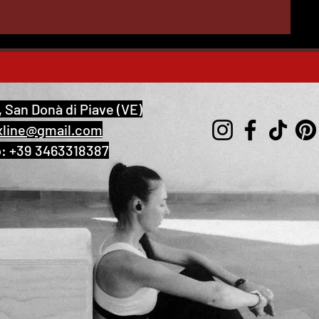
Preis
50,00 €
, San Donà di Piave (VE)
xline@gmail.com
o: +39 3463318387