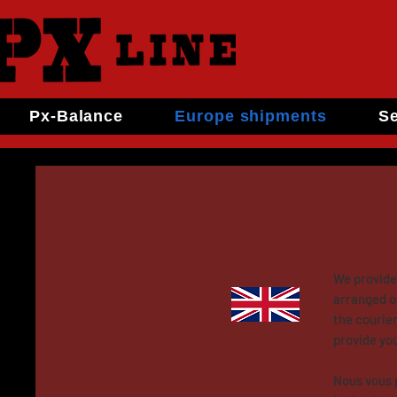
Px-Balance
Europe shipments
Se
We provide
arranged on
the courier
provide you
Nous vous 