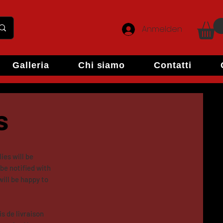
Anmelden
Galleria
Chi siamo
Contatti
s
ies will be
 be notified with
ill be happy to
s de livraison