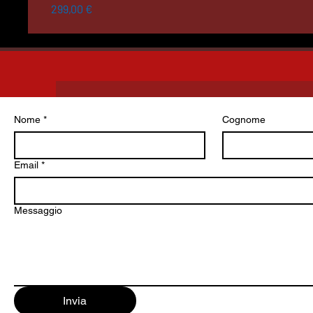
Preis
299,00 €
Nome
*
Cognome
Email
*
Messaggio
Invia