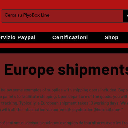
rvizio Paypal
Certificazioni
Shop
Europe shipment
 below some examples of supplies with shipping costs included. Suppl
 pallets to facilitate shipping. Upon departure of the goods, you will
 tracking. Typically, a European shipment takes 10 working days. We w
 with all the information via our email:
plyoboxline@hotmail.com
."
présentons ci-dessous quelques exemples de fournitures avec les frai