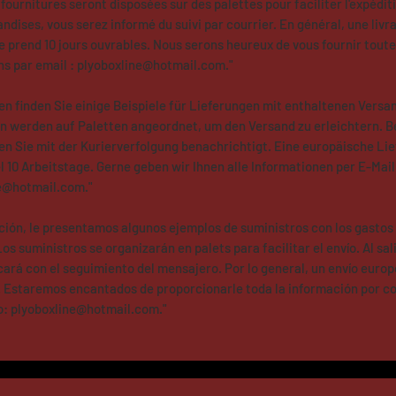
 fournitures seront disposées sur des palettes pour faciliter l'expédit
dises, vous serez informé du suivi par courrier. En général, une livr
 prend 10 jours ouvrables. Nous serons heureux de vous fournir toute
ns par email :
plyoboxline@hotmail.com
."
en finden Sie einige Beispiele für Lieferungen mit enthaltenen Versa
n werden auf Paletten angeordnet, um den Versand zu erleichtern. B
n Sie mit der Kurierverfolgung benachrichtigt. Eine europäische Li
l 10 Arbeitstage. Gerne geben wir Ihnen alle Informationen per E-Mail
ne@hotmail.com
."
ción, le presentamos algunos ejemplos de suministros con los gastos 
Los suministros se organizarán en palets para facilitar el envío. Al sal
icará con el seguimiento del mensajero. Por lo general, un envío europ
. Estaremos encantados de proporcionarle toda la información por c
o:
plyoboxline@hotmail.com
."