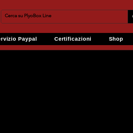
rvizio Paypal
Certificazioni
Shop
CHI SIAMO
legnameria artigianale specializzata sugli ar
gozi, bar, ristornati e privati.
l'idea di realizzare le nostre PlyoBox applican
rative che utilizziamo sui nostri arredi.