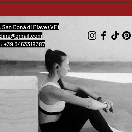
, San Donà di Piave (VE)
xline@gmail.com
o: +39 3463318387