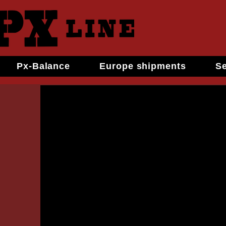
Px-Balance
Europe shipments
Se
Siamo una fa
misura per ne
Da qui nasce 
tecniche lavo