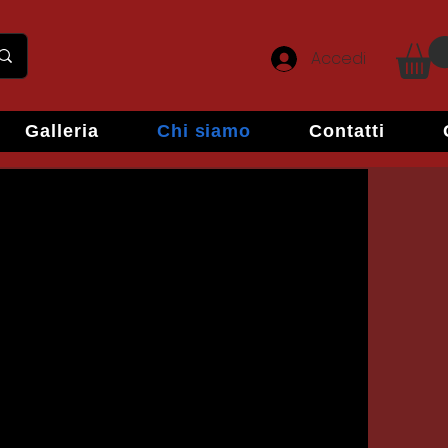
Accedi
Galleria
Chi siamo
Contatti
redamenti su
do tutte le